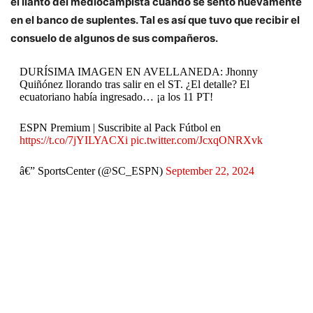
el llanto del mediocampista cuando se sentó nuevamente
en el banco de suplentes. Tal es así que tuvo que recibir el
consuelo de algunos de sus compañeros.
DURÍSIMA IMAGEN EN AVELLANEDA: Jhonny
Quiñónez llorando tras salir en el ST. ¿El detalle? El
ecuatoriano había ingresado… ¡a los 11 PT!
ESPN Premium | Suscribite al Pack Fútbol en
https://t.co/7jYILYACXi
pic.twitter.com/JcxqONRXvk
â€” SportsCenter (@SC_ESPN)
September 22, 2024