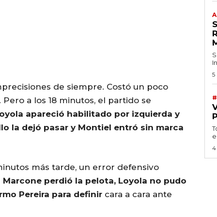
A
S
I
5
mprecisiones de siempre. Costó un poco
#
Pero a los 18 minutos, el partido se
oyola apareció habilitado por izquierda y
lo la dejó pasar y Montiel entró sin marca
T
e
4
minutos más tarde, un error defensivo
n Marcone perdió la pelota, Loyola no pudo
rmo Pereira para definir
cara a cara ante