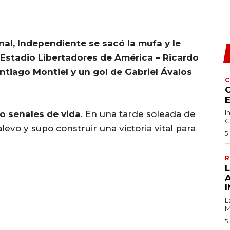
onal, Independiente se sacó la mufa y le
l Estadio Libertadores de América – Ricardo
ntiago Montiel y un gol de Gabriel Ávalos
C
C
I
io señales de vida
. En una tarde soleada de
C
evo y supo construir una victoria vital para
5
R
I
L
M
5