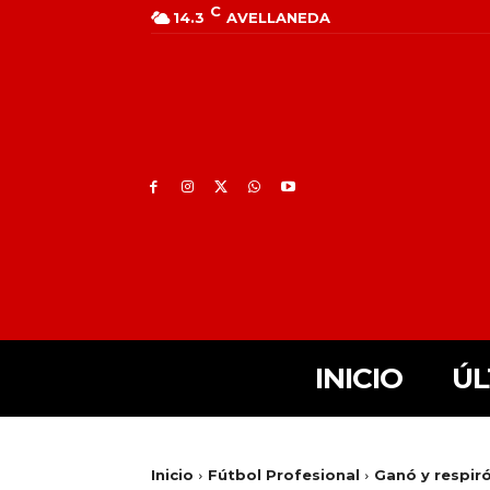
C
14.3
AVELLANEDA
INICIO
ÚL
Inicio
Fútbol Profesional
Ganó y respir