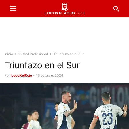
Inicio
Fútbol Profesional
Triunfazo en el Sur
Triunfazo en el Sur
Por
LocoXelRojo
-
18 octubre, 2024