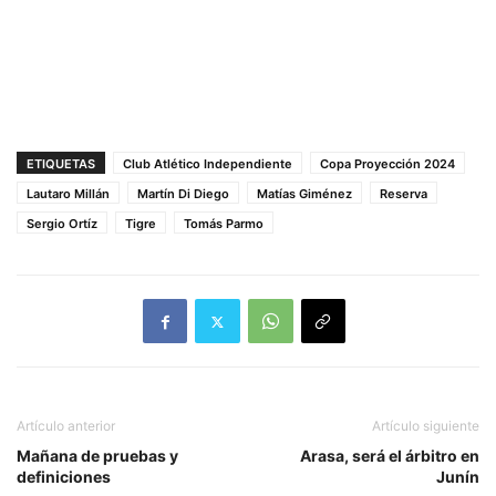
ETIQUETAS
Club Atlético Independiente
Copa Proyección 2024
Lautaro Millán
Martín Di Diego
Matías Giménez
Reserva
Sergio Ortíz
Tigre
Tomás Parmo
Artículo anterior
Artículo siguiente
Mañana de pruebas y
Arasa, será el árbitro en
definiciones
Junín