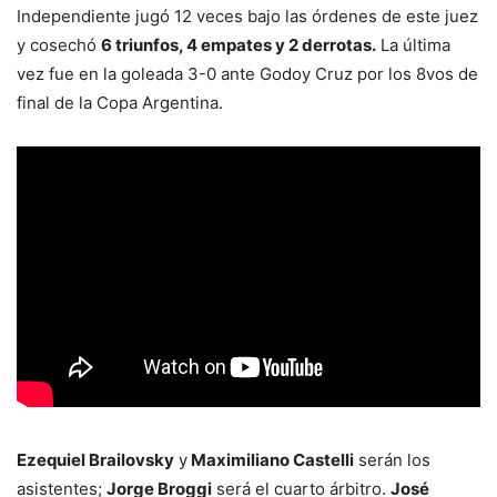
Independiente jugó 12 veces bajo las órdenes de este juez
y cosechó
6 triunfos, 4 empates y 2 derrotas.
La última
vez fue en la goleada 3-0 ante Godoy Cruz por los 8vos de
final de la Copa Argentina.
Ezequiel Brailovsky
y
Maximiliano Castelli
serán los
asistentes;
Jorge Broggi
será el cuarto árbitro.
José