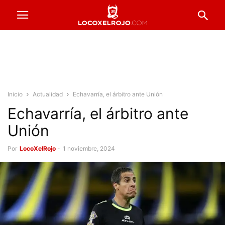
Inicio
Actualidad
Echavarría, el árbitro ante Unión
Echavarría, el árbitro ante
Unión
Por
LocoXelRojo
-
1 noviembre, 2024