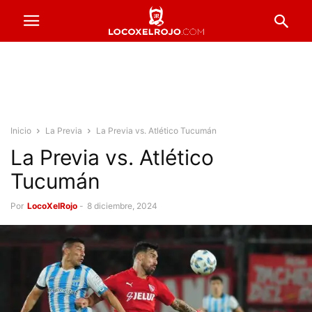
Inicio
La Previa
La Previa vs. Atlético Tucumán
La Previa vs. Atlético
Tucumán
Por
LocoXelRojo
-
8 diciembre, 2024