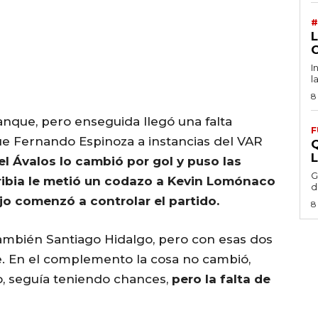
#
I
l
8
anque, pero enseguida llegó una falta
F
que Fernando Espinoza a instancias del VAR
iel Ávalos lo cambió por gol y puso las
G
arribia le metió un codazo a Kevin Lomónaco
d
ojo comenzó a controlar el partido.
8
también Santiago Hidalgo, pero con esas dos
te. En el complemento la cosa no cambió,
, seguía teniendo chances,
pero la falta de