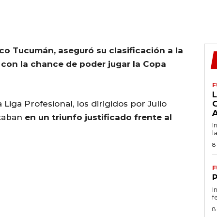
ico Tucumán, aseguró su clasificación a la
con la chance de poder jugar la Copa
F
L
 Liga Profesional, los dirigidos por Julio
itaban
en un triunfo justificado frente al
I
l
8
F
I
f
8