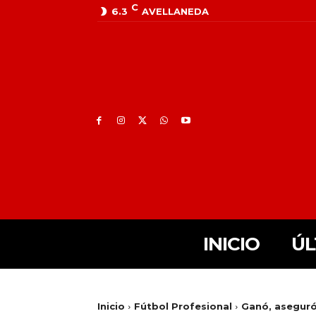
C
6.3
AVELLANEDA
INICIO
ÚL
Inicio
Fútbol Profesional
Ganó, asegur