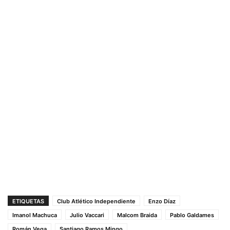
ETIQUETAS
Club Atlético Independiente
Enzo Díaz
Imanol Machuca
Julio Vaccari
Malcom Braida
Pablo Galdames
Román Vega
Santiago Ramos Mingo