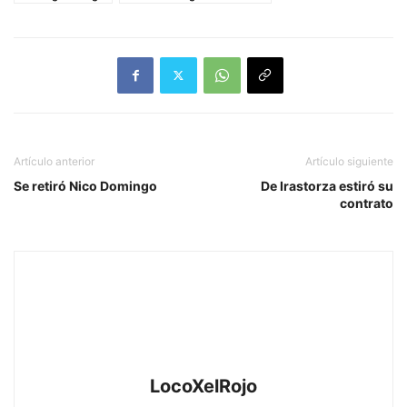
Artículo anterior
Artículo siguiente
Se retiró Nico Domingo
De Irastorza estiró su
contrato
LocoXelRojo