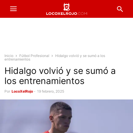
Inicio
Fútbol Profesional
Hidalgo volvió y se sumó a los
entrenamientos
Hidalgo volvió y se sumó a
los entrenamientos
Por
LocoXelRojo
-
19 febrero, 2025