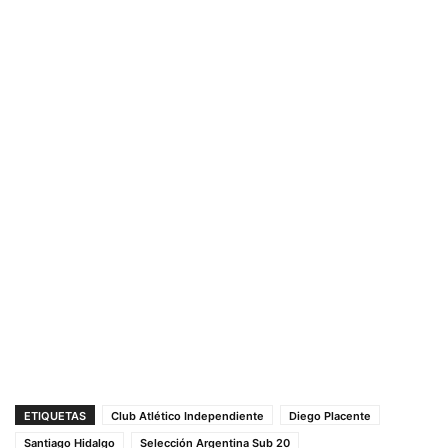
ETIQUETAS
Club Atlético Independiente
Diego Placente
Santiago Hidalgo
Selección Argentina Sub 20