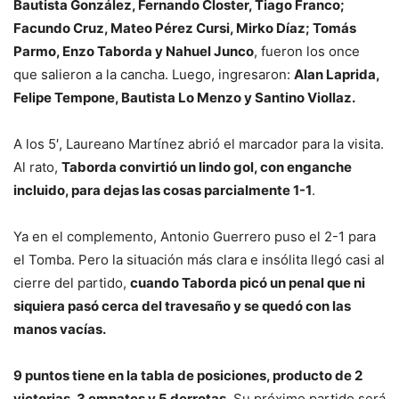
Bautista González, Fernando Closter, Tiago Franco;
Facundo Cruz, Mateo Pérez Cursi, Mirko Díaz; Tomás
Parmo, Enzo Taborda y Nahuel Junco
, fueron los once
que salieron a la cancha. Luego, ingresaron:
Alan Laprida,
Felipe Tempone, Bautista Lo Menzo y Santino Viollaz.
A los 5′, Laureano Martínez abrió el marcador para la visita.
Al rato,
Taborda convirtió un lindo gol, con enganche
incluido, para dejas las cosas parcialmente 1-1
.
Ya en el complemento, Antonio Guerrero puso el 2-1 para
el Tomba. Pero la situación más clara e insólita llegó casi al
cierre del partido,
cuando Taborda picó un penal que ni
siquiera pasó cerca del travesaño y se quedó con las
manos vacías.
9 puntos tiene en la tabla de posiciones, producto de 2
victorias, 3 empates y 5 derrotas
. Su próximo partido será