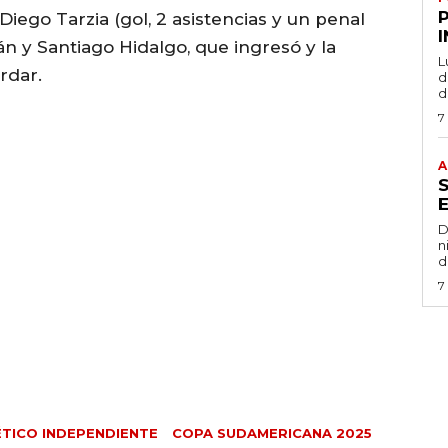
iego Tarzia (gol, 2 asistencias y un penal
lán y Santiago Hidalgo, que ingresó y la
L
rdar.
de
d
7
A
D
n
d
7
ÉTICO INDEPENDIENTE
COPA SUDAMERICANA 2025