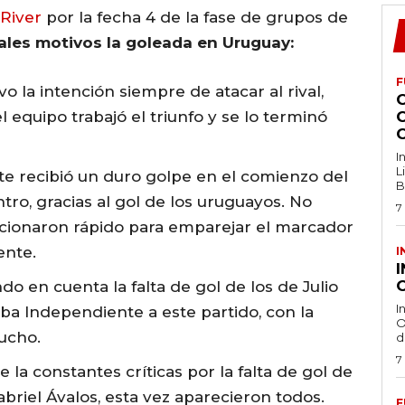
 River
por la fecha 4 de la fase de grupos de
ales motivos la goleada en Uruguay:
F
vo la intención siempre de atacar al rival,
 equipo trabajó el triunfo y se lo terminó
I
L
e recibió un duro golpe en el comienzo del
B
tro, gracias al gol de los uruguayos. No
7
ccionaron rápido para emparejar el marcador
ente.
I
O
do en cuenta la falta de gol de los de Julio
I
aba Independiente a este partido, con la
O
ucho.
d
7
 la constantes críticas por la falta de gol de
briel Ávalos, esta vez aparecieron todos.
F