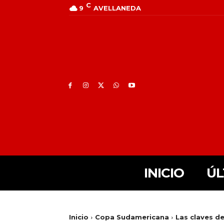
C
9
AVELLANEDA
INICIO
ÚL
Inicio
Copa Sudamericana
Las claves d