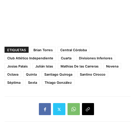
ETIQUETAS
Brian Torres
Central Córdoba
Club Atlético Independiente
Cuarta
Divisiones Inferiores
Josias Palais
Julián Islas
Mathias De las Carreras
Novena
Octava
Quinta
Santiago Quiroga
Santino Cirocco
Séptima
Sexta
Thiago González