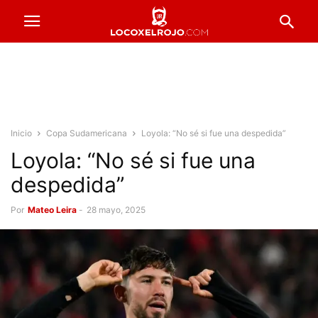
Inicio
Copa Sudamericana
Loyola: “No sé si fue una despedida”
Loyola: “No sé si fue una
despedida”
Por
Mateo Leira
-
28 mayo, 2025