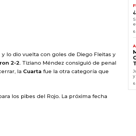
F
S
e
6
A
 y lo dio vuelta con goles de Diego Fleitas y
aron 2-2
. Tiziano Méndez consiguió de penal
cerrar, la
Cuarta
fue la otra categoría que
J
y
6
ara los pibes del Rojo. La próxima fecha