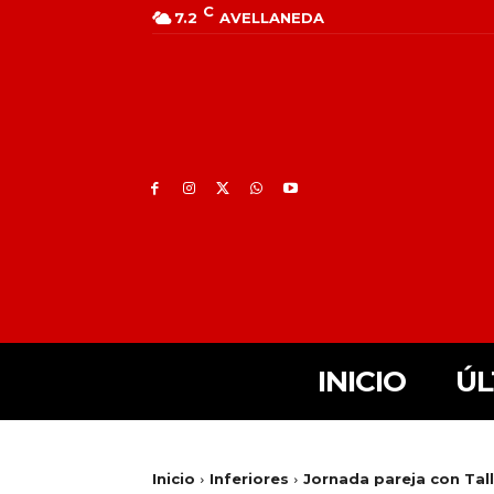
C
7.2
AVELLANEDA
INICIO
ÚL
Inicio
Inferiores
Jornada pareja con Tal