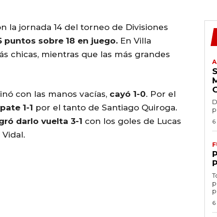
n la jornada 14 del torneo de Divisiones
6 puntos sobre 18 en juego.
En Villa
ás chicas, mientras que las más grandes
A
inó con las manos vacías,
cayó 1-0
. Por el
D
pate 1-1
por el tanto de Santiago Quiroga.
p
gró darlo vuelta 3-1
con los goles de Lucas
6
 Vidal.
F
T
p
p
6