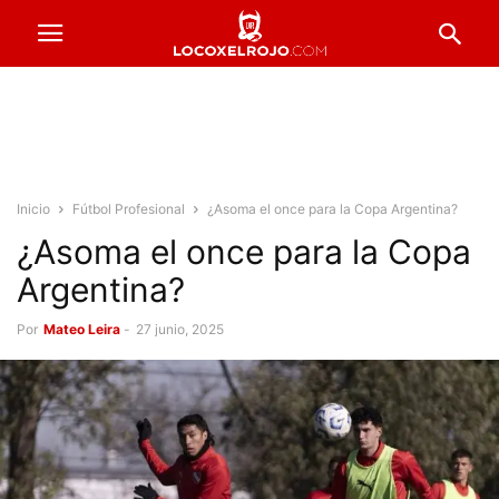
Inicio
Fútbol Profesional
¿Asoma el once para la Copa Argentina?
¿Asoma el once para la Copa
Argentina?
Por
Mateo Leira
-
27 junio, 2025