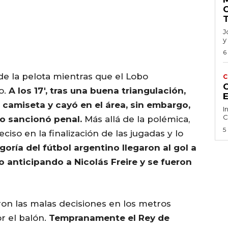
J
y
6
 la pelota mientras que el Lobo
C
C
o.
A los 17′, tras una buena triangulación,
a camiseta y cayó en el área, sin embargo,
I
C
o sancionó penal.
Más allá de la polémica,
5
ciso en la finalización de las jugadas y lo
oría del fútbol argentino llegaron al gol a
 anticipando a Nicolás Freire y se fueron
n las malas decisiones en los metros
r el balón.
Tempranamente el Rey de