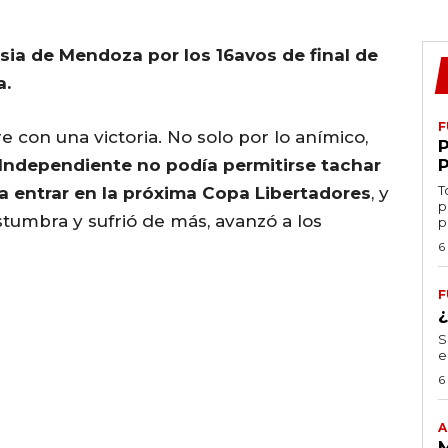
sia de Mendoza por los 16avos de final de
a.
F
 con una victoria. No solo por lo anímico,
Independiente no podía permitirse tachar
T
a entrar en la próxima Copa Libertadores
, y
p
stumbra y sufrió de más, avanzó a los
p
6
F
S
e
6
A