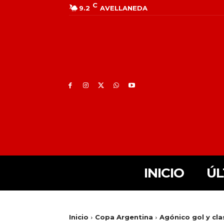
C
9.2
AVELLANEDA
INICIO
ÚL
Inicio
Copa Argentina
Agónico gol y cla