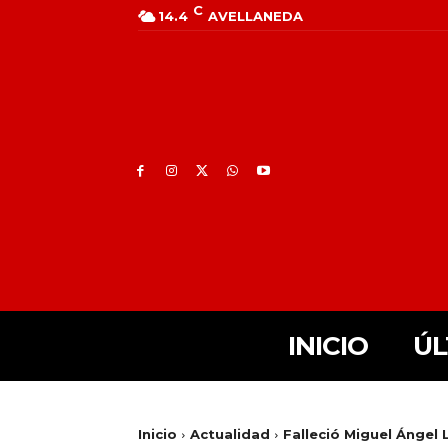
C
14.4
AVELLANEDA
INICIO
ÚL
Inicio
Actualidad
Falleció Miguel Ángel