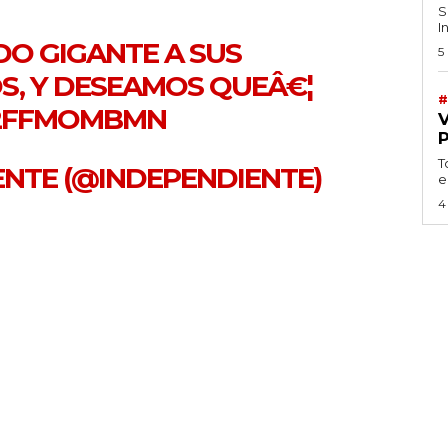
S
I
O GIGANTE A SUS
5
OS, Y DESEAMOS QUEÂ€¦
#
62FFMOMBMN
T
IENTE (@INDEPENDIENTE)
e
4