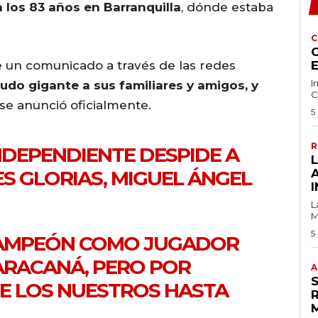
a los 83 años en Barranquilla
, dónde estaba
C
C
e un comunicado a través de las redes
I
udo gigante a sus familiares y amigos, y
C
 se anunció oficialmente.
5
R
INDEPENDIENTE DESPIDE A
S GLORIAS, MIGUEL ÁNGEL
I
L
M
5
CAMPEÓN COMO JUGADOR
ARACANÁ, PERO POR
A
E LOS NUESTROS HASTA