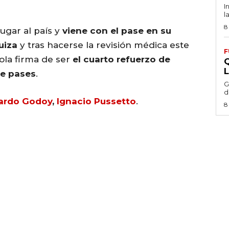
I
l
8
ugar al país y
viene con el pase en su
uiza
y tras hacerse la revisión médica este
F
ola firma de ser
el cuarto refuerzo de
e pases
.
G
d
ardo Godoy
,
Ignacio Pussetto
.
8