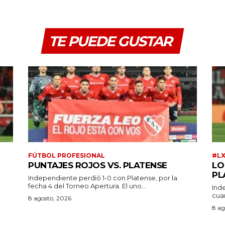
TE PUEDE GUSTAR
FÚTBOL PROFESIONAL
#L
PUNTAJES ROJOS VS. PLATENSE
LO
PL
Independiente perdió 1-0 con Platense, por la
fecha 4 del Torneo Apertura. El uno...
Ind
cuar
a
8 agosto, 2026
8 ag