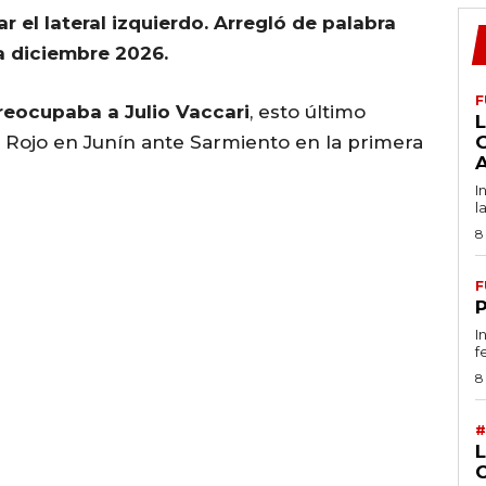
r el lateral izquierdo. Arregló de palabra
a diciembre 2026.
F
reocupaba a Julio Vaccari
, esto último
L
Rojo en Junín ante Sarmiento en la primera
I
l
8
F
I
f
8
#