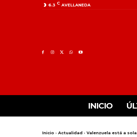
C
6.3
AVELLANEDA
INICIO
ÚL
Inicio
Actualidad
Valenzuela está a sola