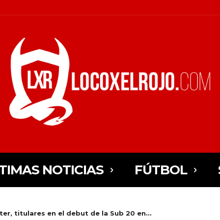
TIMAS NOTICIAS
FÚTBOL
er, titulares en el debut de la Sub 20 en...