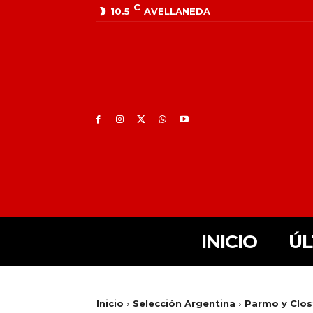
C
10.5
AVELLANEDA
INICIO
ÚL
Inicio
Selección Argentina
Parmo y Clost