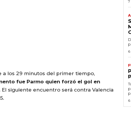
7
A
D
p
6
F
 a los 29 minutos del primer tiempo,
mento fue Parmo quien forzó el gol en
T
p
.
El siguiente encuentro será contra Valencia
p
5.
6