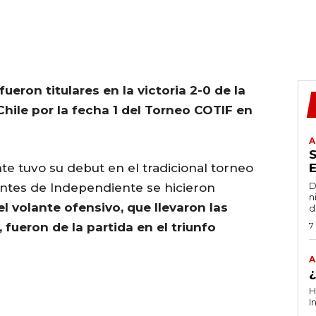
eron titulares en la victoria 2-0 de la
hile por la fecha 1 del Torneo COTIF en
A
te tuvo su debut en el tradicional torneo
D
antes de Independiente se hicieron
n
l volante ofensivo, que llevaron las
d
fueron de la partida en el triunfo
7
A
H
I