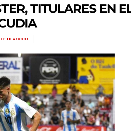
TER, TITULARES EN E
LCUDIA
TE DI ROCCO