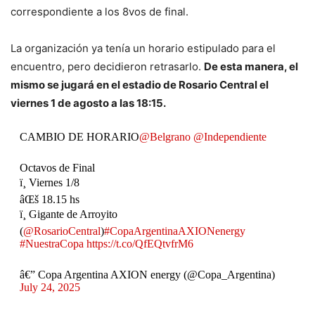
correspondiente a los 8vos de final.
La organización ya tenía un horario estipulado para el
encuentro, pero decidieron retrasarlo.
De esta manera, el
mismo se jugará en el estadio de Rosario Central el
viernes 1 de agosto a las 18:15.
CAMBIO DE HORARIO
@Belgrano
@Independiente
Octavos de Final
ï¸ Viernes 1/8
âŒš 18.15 hs
ï¸ Gigante de Arroyito
(
@RosarioCentral
)
#CopaArgentinaAXIONenergy
#NuestraCopa
https://t.co/QfEQtvfrM6
â€” Copa Argentina AXION energy (@Copa_Argentina)
July 24, 2025