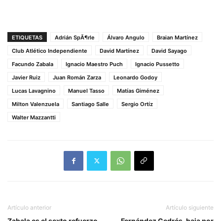
ETIQUETAS
Adrián SpÃ¶rle
Álvaro Angulo
Braian Martínez
Club Atlético Independiente
David Martínez
David Sayago
Facundo Zabala
Ignacio Maestro Puch
Ignacio Pussetto
Javier Ruiz
Juan Román Zarza
Leonardo Godoy
Lucas Lavagnino
Manuel Tasso
Matías Giménez
Milton Valenzuela
Santiago Salle
Sergio Ortíz
Walter Mazzantti
Artículo anterior
Artículo siguiente
Zabala es el sexto refuerzo
Fernández Cedrés, baja por