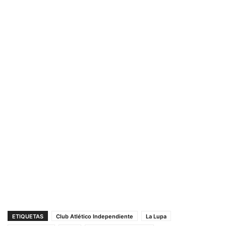
ETIQUETAS
Club Atlético Independiente
La Lupa