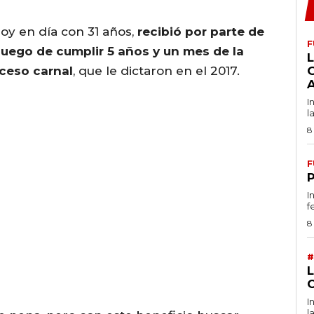
oy en día con 31 años,
recibió por parte de
F
l luego de cumplir 5 años y un mes de la
L
ceso carnal
, que le dictaron en el 2017.
I
l
8
F
I
f
8
#
I
l