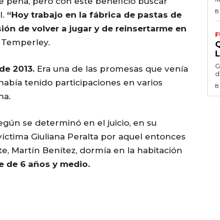
e pena, pero con este beneficio buscar
8
l.
“Hoy trabajo en la fábrica de pastas de
ión de volver a jugar y de reinsertarme en
F
e Temperley.
G
de 2013.
Era una de las promesas que venía
d
 había tenido participaciones en varios
8
na.
egún se determinó en el juicio, en su
íctima Giuliana Peralta por aquel entonces
e, Martín Benítez, dormía en la habitación
e de 6 años y medio.