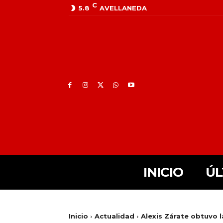
C
5.8
AVELLANEDA
INICIO
ÚL
Inicio
Actualidad
Alexis Zárate obtuvo l