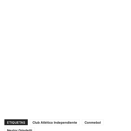
ETIQUETAS
Club Atlético Independiente
Conmebol
Nestor Grindetti