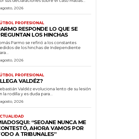
or sus declaraciones sobre el caso Matías...
 agosto, 2026
ÚTBOL PROFESIONAL
PARMO RESPONDE LO QUE SE
PREGUNTAN LOS HINCHAS
omás Parmo se refirió a los constantes
edidos de los hinchas de Independiente
ara...
 agosto, 2026
ÚTBOL PROFESIONAL
¿LLEGA VALDÉZ?
ebastián Valdéz evoluciona lento de su lesión
n la rodilla y es duda para...
 agosto, 2026
CTUALIDAD
MIADOSQUI: “SEOANE NUNCA ME
CONTESTÓ, AHORA VAMOS POR
TODO A TRIBUNALES”