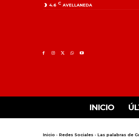
C
4.6
AVELLANEDA
INICIO
ÚL
Inicio
Redes Sociales
Las palabras de G