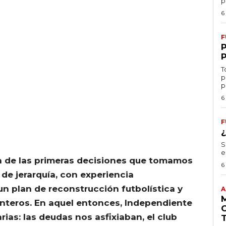
p
6
F
T
p
p
6
F
S
e
a de las primeras decisiones que tomamos
6
 de jerarquía, con experiencia
 un plan de reconstrucción futbolística y
A
nteros. En aquel entonces, Independiente
ias: las deudas nos asfixiaban, el club