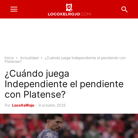
Inicio
Actualidad
¿Cuándo juega Independiente el pendiente con
Platense?
¿Cuándo juega
Independiente el pendiente
con Platense?
Por
LocoXelRojo
-
9 octubre, 2025