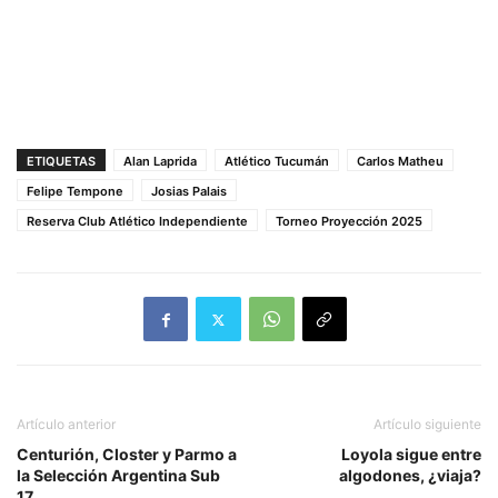
ETIQUETAS
Alan Laprida
Atlético Tucumán
Carlos Matheu
Felipe Tempone
Josias Palais
Reserva Club Atlético Independiente
Torneo Proyección 2025
Artículo anterior
Artículo siguiente
Centurión, Closter y Parmo a
Loyola sigue entre
la Selección Argentina Sub
algodones, ¿viaja?
17