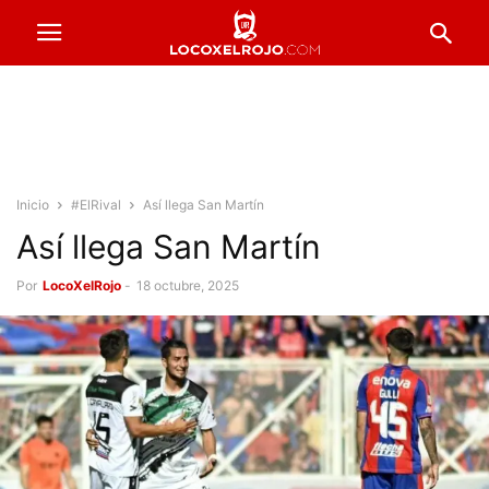
Inicio
#ElRival
Así llega San Martín
Así llega San Martín
Por
LocoXelRojo
-
18 octubre, 2025