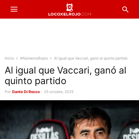
Inicio
#NúmerosRojos
Al igual que Vaccari, ganó al quinto partido
Al igual que Vaccari, ganó al
quinto partido
Por
Dante Di Rocco
-
25 octubre, 2025