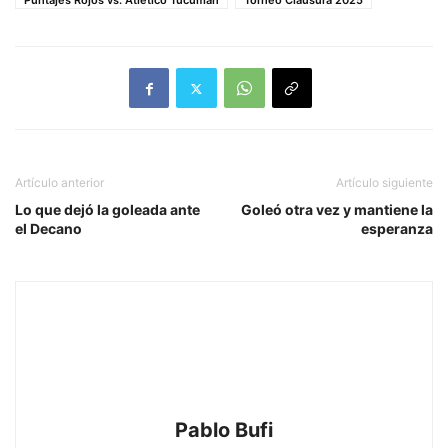
Puntajes Rojos vs. Atlético Tucumán
Torneo Clausura 2025
Artículo anterior
Artículo siguiente
Lo que dejó la goleada ante
Goleó otra vez y mantiene la
el Decano
esperanza
Pablo Bufi