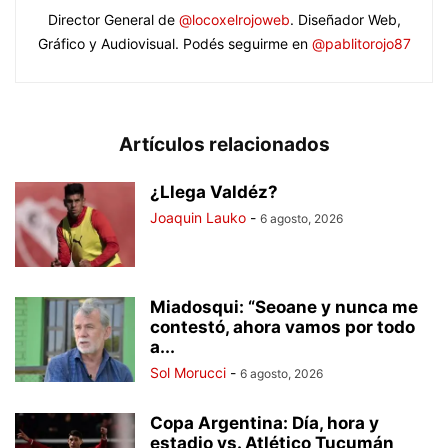
Director General de
@locoxelrojoweb
. Diseñador Web,
Gráfico y Audiovisual. Podés seguirme en
@pablitorojo87
Artículos relacionados
¿Llega Valdéz?
Joaquin Lauko
-
6 agosto, 2026
Miadosqui: “Seoane y nunca me
contestó, ahora vamos por todo
a...
Sol Morucci
-
6 agosto, 2026
Copa Argentina: Día, hora y
estadio vs. Atlético Tucumán