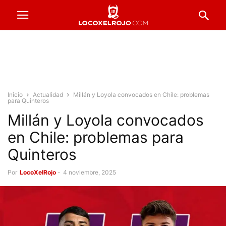
Inicio
Actualidad
Millán y Loyola convocados en Chile: problemas
para Quinteros
Millán y Loyola convocados
en Chile: problemas para
Quinteros
Por
LocoXelRojo
-
4 noviembre, 2025