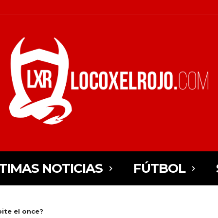
TIMAS NOTICIAS
FÚTBOL
ite el once?