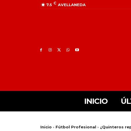
C
7.5
AVELLANEDA
INICIO
ÚL
Inicio
Fútbol Profesional
¿Quinteros rep