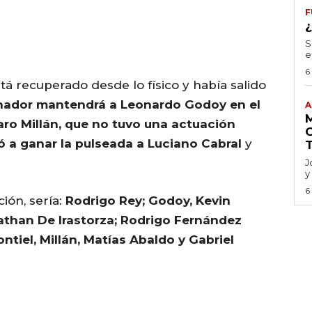
F
S
e
6
tá recuperado desde lo físico y había salido
enador mantendrá a Leonardo Godoy en el
A
aro Millán, que no tuvo una actuación
ó a ganar la pulseada a Luciano Cabral
y
J
y
6
ión, sería:
Rodrigo Rey; Godoy, Kevin
than De Irastorza; Rodrigo Fernández
ntiel, Millán, Matías Abaldo y Gabriel