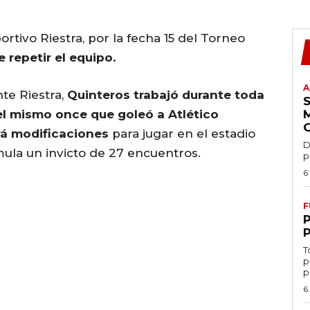
ortivo Riestra, por la fecha 15 del Torneo
repetir el equipo.
A
te Riestra,
Quinteros trabajó durante toda
el mismo once que goleó a Atlético
á modificaciones
para jugar en el estadio
D
mula un invicto de 27 encuentros.
p
6
F
T
p
p
6