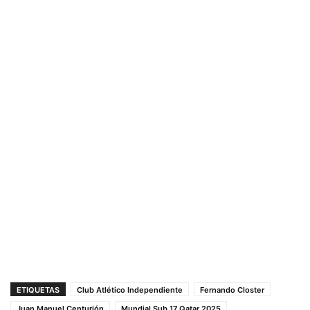
ETIQUETAS
Club Atlético Independiente
Fernando Closter
Juan Manuel Centurión
Mundial Sub 17 Qatar 2025