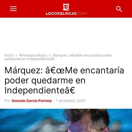
Inicio
#PrestadosRojos
Márquez: â€œMe encantaría poder
quedarme en Independienteâ€
Márquez: â€œMe encantaría
poder quedarme en
Independienteâ€
Por
Gonzalo Garcia Portnoy
-
1 diciembre, 2025