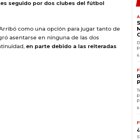
y
es seguido por dos clubes del fútbol
A
Arribó como una opción para jugar tanto de
ogró asentarse en ninguna de las dos
D
tinuidad,
en parte debido a las reiteradas
p
6
F
T
p
p
6
F
S