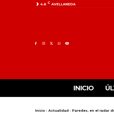
C
4.6
AVELLANEDA
INICIO
ÚL
Inicio
Actualidad
Paredes, en el radar d