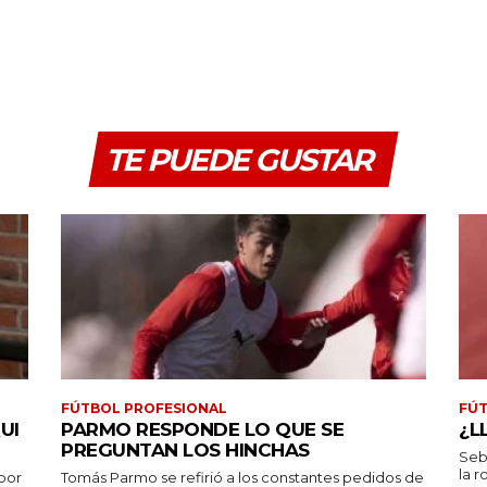
TE PUEDE GUSTAR
FÚTBOL PROFESIONAL
FÚT
UI
PARMO RESPONDE LO QUE SE
¿L
PREGUNTAN LOS HINCHAS
Seb
la r
por
Tomás Parmo se refirió a los constantes pedidos de