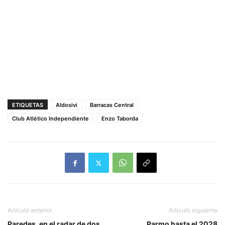
ETIQUETAS
Aldosivi
Barracas Central
Club Atlético Independiente
Enzo Taborda
Artículo anterior
Artículo siguiente
Paredes, en el radar de dos
Parmo hasta el 2028