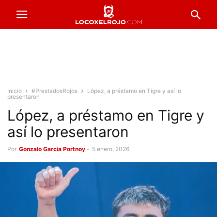
Inicio
#PrestadosRojos
López, a préstamo en Tigre y así lo
presentaron
López, a préstamo en Tigre y
así lo presentaron
Por
Gonzalo Garcia Portnoy
-
5 enero, 2026