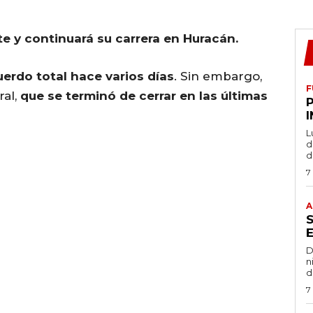
e y continuará su carrera en Huracán.
uerdo total hace varios días
. Sin embargo,
F
ral,
que se terminó de cerrar en las últimas
L
de
d
7
A
D
n
d
7