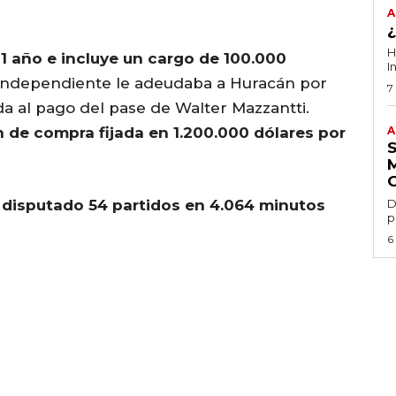
A
H
1 año e incluye un cargo de 100.000
I
ue Independiente le adeudaba a Huracán por
7
da al pago del pase de Walter Mazzantti.
 de compra fijada en 1.200.000 dólares por
A
 disputado 54 partidos en 4.064 minutos
D
p
6