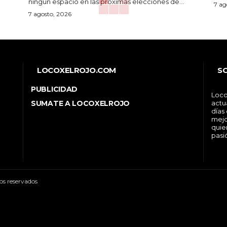
ningún espacio en las próximas elecciones de...
7 ag
7 agosto, 2026
LOCOXELROJO.COM
S
PUBLICIDAD
Loco
SUMATE A LOCOXELROJO
actu
días
mejo
quie
pasi
os reservados