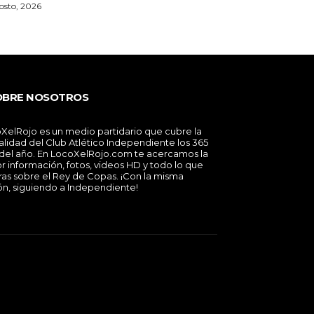
osto, 2026
OBRE NOSOTROS
XelRojo es un medio partidario que cubre la
alidad del Club Atlético Independiente los 365
 del año. En LocoXelRojo.com te acercamos la
r información, fotos, videos HD y todo lo que
ras sobre el Rey de Copas. ¡Con la misma
ón, siguiendo a Independiente!