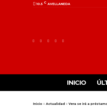
C
10.5
AVELLANEDA
INICIO
ÚL
Inicio
Actualidad
Vera se irá a préstam