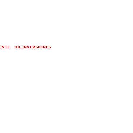
ENTE
IOL INVERSIONES