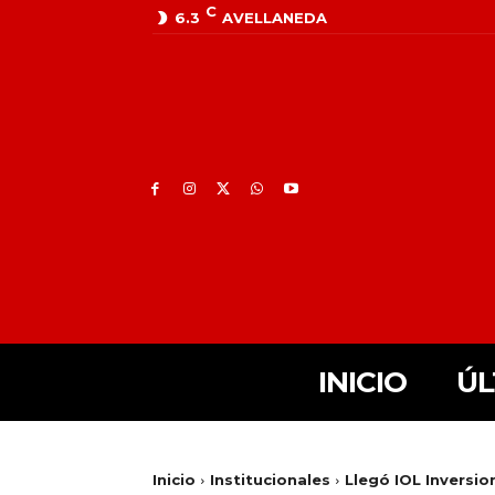
C
6.3
AVELLANEDA
INICIO
ÚL
Inicio
Institucionales
Llegó IOL Inversio