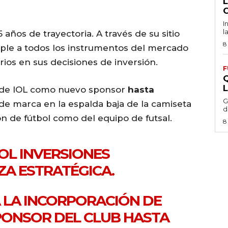
I
l
años de trayectoria. A través de su sitio
8
mple a todos los instrumentos del mercado
ios en sus decisiones de inversión.
F
n de IOL como nuevo sponsor
hasta
G
 de marca en la espalda baja de la camiseta
d
ón de fútbol como del equipo de futsal.
8
IOL INVERSIONES
ZA ESTRATÉGICA.
 LA INCORPORACIÓN DE
PONSOR DEL CLUB HASTA