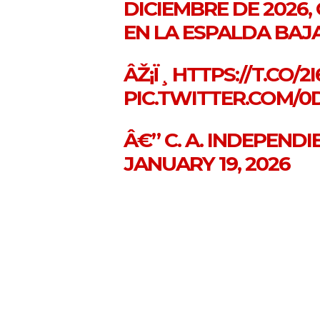
DICIEMBRE DE 2026
EN LA ESPALDA BAJA
ÂŽ¡Ï¸
HTTPS://T.CO/2
PIC.TWITTER.COM/0
Â€” C. A. INDEPEND
JANUARY 19, 2026