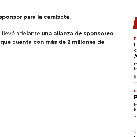
ponsor para la camiseta.
 llevó adelante
una alianza de sponsoreo
F
h que cuenta con más de 2 millones de
L
I
l
8
F
I
f
8
#