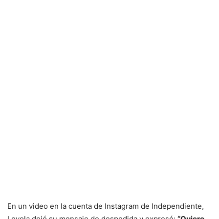
En un video en la cuenta de Instagram de Independiente,
Loyola dejó su mensaje de despedida y expresó:
“Quiero