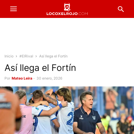
Inicio
#ElRival
Así llega el Fortín
Así llega el Fortín
Por
Mateo Leira
-
30 enero, 2026