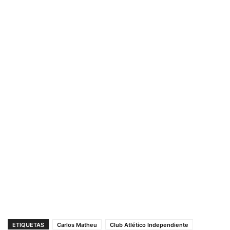
ETIQUETAS
Carlos Matheu
Club Atlético Independiente