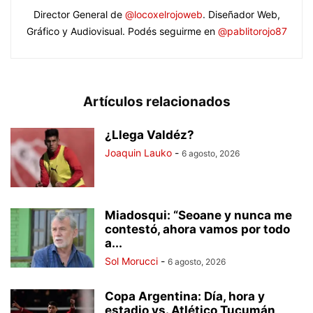
Director General de
@locoxelrojoweb
. Diseñador Web,
Gráfico y Audiovisual. Podés seguirme en
@pablitorojo87
Artículos relacionados
¿Llega Valdéz?
Joaquin Lauko
-
6 agosto, 2026
Miadosqui: “Seoane y nunca me
contestó, ahora vamos por todo
a...
Sol Morucci
-
6 agosto, 2026
Copa Argentina: Día, hora y
estadio vs. Atlético Tucumán