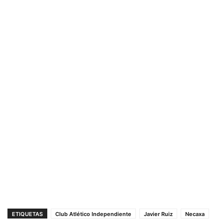
ETIQUETAS
Club Atlético Independiente
Javier Ruiz
Necaxa