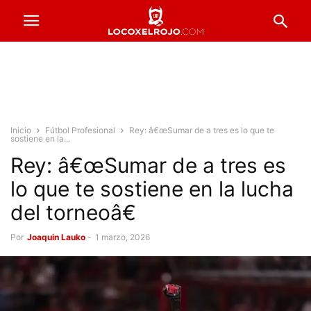
Inicio
Fútbol Profesional
Rey: â€œSumar de a tres es lo que te
sostiene en la...
Rey: â€œSumar de a tres es
lo que te sostiene en la lucha
del torneoâ€
Por
Joaquin Lauko
-
1 marzo, 2026