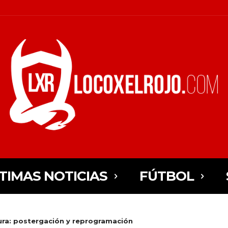
TIMAS NOTICIAS
FÚTBOL
ura: postergación y reprogramación