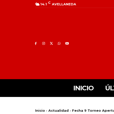
C
14.1
AVELLANEDA
INICIO
ÚL
Inicio
Actualidad
Fecha 9 Torneo Apert