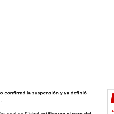
o confirmó la suspensión y ya definió
.
A
fesional de Fútbol,
ratificaron el paro del