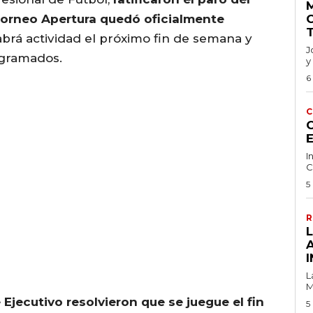
 Torneo Apertura quedó oficialmente
abrá actividad el próximo fin de semana y
J
ogramados.
y
6
C
C
I
C
5
R
I
L
M
Ejecutivo resolvieron que se juegue el fin
5