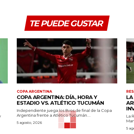
TE PUEDE GUSTAR
COPA ARGENTINA
RES
COPA ARGENTINA: DÍA, HORA Y
LA
ESTADIO VS. ATLÉTICO TUCUMÁN
AR
IN
Independiente juega los 8vos de final de la Copa
Argentina frente a Atlético Tucumán....
y
La 
Mart
5 agosto, 2026
5 ag