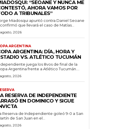
MIADOSQUI: “SEOANE Y NUNCA ME
CONTESTÓ, AHORA VAMOS POR
TODO A TRIBUNALES”
orge Miadosqui apuntó contra Daniel Seoane
 confirmó que llevará el caso de Matías...
 agosto, 2026
OPA ARGENTINA
OPA ARGENTINA: DÍA, HORA Y
ESTADIO VS. ATLÉTICO TUCUMÁN
ndependiente juega los 8vos de final de la
opa Argentina frente a Atlético Tucumán....
 agosto, 2026
ESERVA
LA RESERVA DE INDEPENDIENTE
ARRASÓ EN DOMINICO Y SIGUE
NVICTA
a Reserva de Independiente goleó 9-0 a San
artín de San Juan en el...
 agosto, 2026