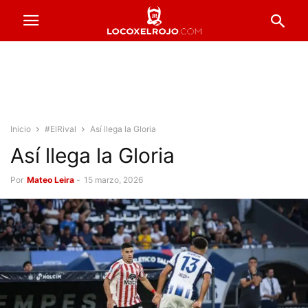
Inicio
#ElRival
Así llega la Gloria
Así llega la Gloria
Por
Mateo Leira
-
15 marzo, 2026