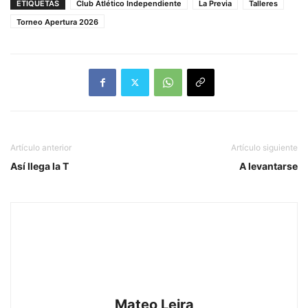
ETIQUETAS
Club Atlético Independiente
La Previa
Talleres
Torneo Apertura 2026
Artículo anterior
Artículo siguiente
Así llega la T
A levantarse
Mateo Leira