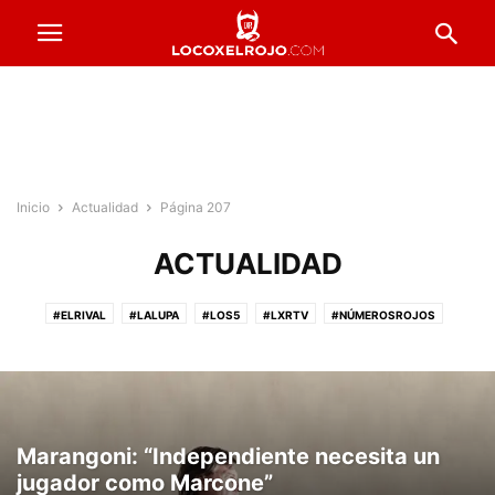
Inicio
Actualidad
Página 207
ACTUALIDAD
#ELRIVAL
#LALUPA
#LOS5
#LXRTV
#NÚMEROSROJOS
#PRESTADOSROJOS
#PUNTAJESROJOS
#ROJOSPORELMUNDO
#VENTADEENTRADAS
ACTUALIDAD
COPA ARGENTINA
FORMACIONES
FÚTBOL FEMENINO
FÚTBOL PROFESIONAL
INFERIORES
INSTITUCIONALES
LA PREVIA
RESERVA
Marangoni: “Independiente necesita un
jugador como Marcone”