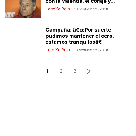
con la valentía, el coraje y...
LocoXelRojo
-
19 septiembre, 2018
Campaña: â€œPor suerte
pudimos mantener el cero,
estamos tranquilosâ€
LocoXelRojo
-
19 septiembre, 2018
1
2
3