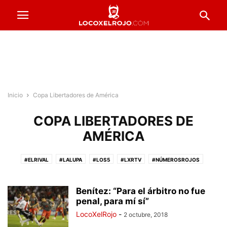
Inicio
Copa Libertadores de América
COPA LIBERTADORES DE
AMÉRICA
#ELRIVAL
#LALUPA
#LOS5
#LXRTV
#NÚMEROSROJOS
#PRESTADOSROJOS
#PUNTAJESROJOS
#ROJOSPORELMUNDO
#VENTADEENTRADAS
ACTUALIDAD
COPA ARGENTINA
Benítez: “Para el árbitro no fue
FORMACIONES
penal, para mí sí”
FÚTBOL FEMENINO
FÚTBOL PROFESIONAL
INFERIORES
INSTITUCIONALES
LA PREVIA
RESERVA
LocoXelRojo
-
2 octubre, 2018