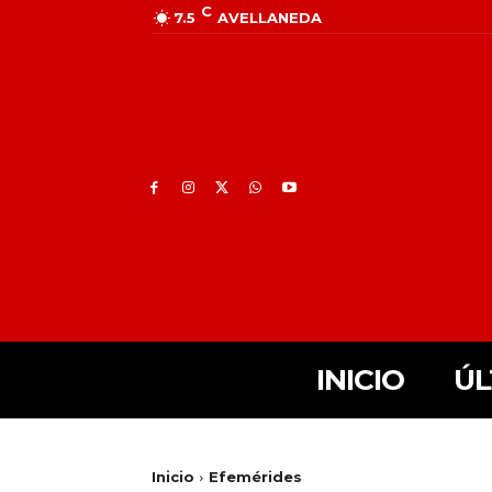
C
7.5
AVELLANEDA
INICIO
ÚL
Inicio
Efemérides