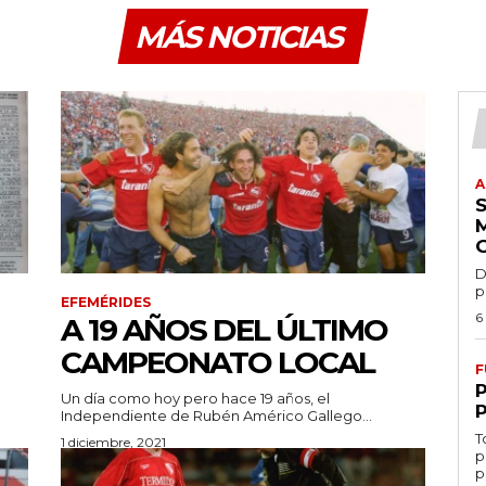
MÁS NOTICIAS
A
D
p
EFEMÉRIDES
6
A 19 AÑOS DEL ÚLTIMO
CAMPEONATO LOCAL
F
Un día como hoy pero hace 19 años, el
Independiente de Rubén Américo Gallego...
T
1 diciembre, 2021
p
p