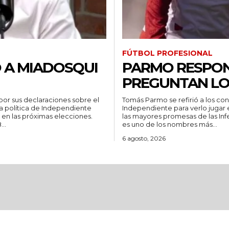
FÚTBOL PROFESIONAL
 A MIADOSQUI
PARMO RESPON
PREGUNTAN LO
or sus declaraciones sobre el
Tomás Parmo se refirió a los co
a política de Independiente
Independiente para verlo jugar en Primera. Sin lugar a du
 en las próximas elecciones.
las mayores promesas de las Infe
..
es uno de los nombres más...
6 agosto, 2026