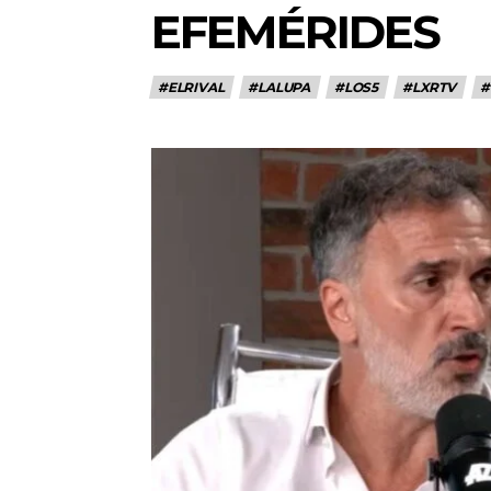
EFEMÉRIDES
#ELRIVAL
#LALUPA
#LOS5
#LXRTV
#