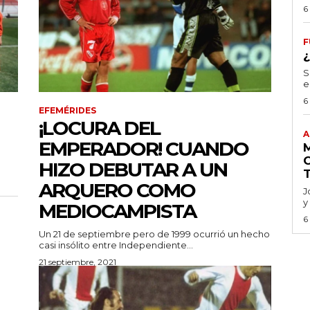
6
F
S
e
6
EFEMÉRIDES
¡LOCURA DEL
A
EMPERADOR! CUANDO
HIZO DEBUTAR A UN
ARQUERO COMO
J
y
MEDIOCAMPISTA
6
Un 21 de septiembre pero de 1999 ocurrió un hecho
casi insólito entre Independiente...
21 septiembre, 2021